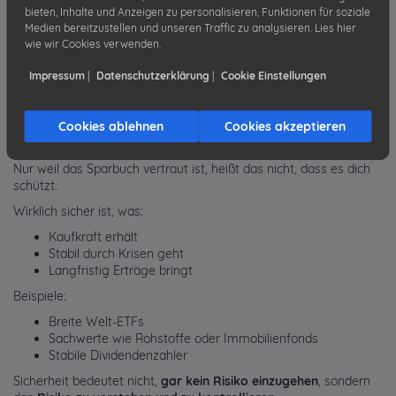
Mit regelmäßigen Sparraten
bieten, Inhalte und Anzeigen zu personalisieren, Funktionen für soziale
Mit langfristigem Anlagehorizont
Medien bereitzustellen und unseren Traffic zu analysieren. Lies hier
wie wir Cookies verwenden.
Das echte Risiko liegt
nicht im Investieren
, sondern im Stillstand.
Impressum
|
Datenschutzerklärung
|
Cookie Einstellungen
🔍 Was wirklich sicher ist – und was
nur so aussieht
Cookies ablehnen
Cookies akzeptieren
Viele verwechseln „bekannt“ mit „sicher“.
Nur weil das Sparbuch vertraut ist, heißt das nicht, dass es dich
schützt.
Wirklich sicher ist, was:
Kaufkraft erhält
Stabil durch Krisen geht
Langfristig Erträge bringt
Beispiele:
Breite Welt-ETFs
Sachwerte wie Rohstoffe oder Immobilienfonds
Stabile Dividendenzahler
Sicherheit bedeutet nicht,
gar kein Risiko einzugehen
, sondern