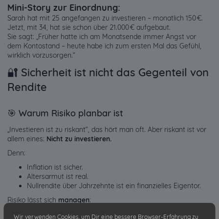
Mini-Story zur Einordnung:
Sarah hat mit 25 angefangen zu investieren – monatlich 150 €.
Jetzt, mit 34, hat sie schon über 21.000 € aufgebaut.
Sie sagt: „Früher hatte ich am Monatsende immer Angst vor
dem Kontostand – heute habe ich zum ersten Mal das Gefühl,
wirklich vorzusorgen.“
🔐 Sicherheit ist nicht das Gegenteil von
Rendite
🎯 Warum Risiko planbar ist
„Investieren ist zu riskant“, das hört man oft. Aber riskant ist vor
allem eines:
Nicht zu investieren.
Denn:
Inflation ist sicher.
Altersarmut ist real.
Nullrendite über Jahrzehnte ist ein finanzielles Eigentor.
Risiko lässt sich
managen
:
Mit Streuung über viele Aktien (z. B. ETFs)
Wir verwenden Cookies, um Dir eine bessere Browser-Erfahrung zu