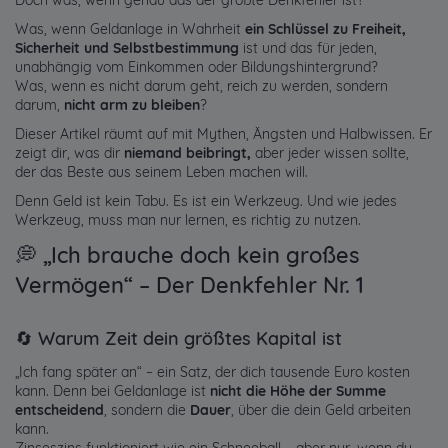
Doch was, wenn genau das der größte Denkfehler ist?
Was, wenn Geldanlage in Wahrheit
ein Schlüssel zu Freiheit,
Sicherheit und Selbstbestimmung
ist und das für jeden,
unabhängig vom Einkommen oder Bildungshintergrund?
Was, wenn es nicht darum geht, reich zu werden, sondern
darum,
nicht arm zu bleiben
?
Dieser Artikel räumt auf mit Mythen, Ängsten und Halbwissen. Er
zeigt dir, was dir
niemand beibringt,
aber jeder wissen sollte,
der das Beste aus seinem Leben machen will.
Denn Geld ist kein Tabu. Es ist ein Werkzeug. Und wie jedes
Werkzeug, muss man nur lernen, es richtig zu nutzen.
💭 „Ich brauche doch kein großes
Vermögen“ – Der Denkfehler Nr. 1
🔄 Warum Zeit dein größtes Kapital ist
„Ich fang später an“ – ein Satz, der dich tausende Euro kosten
kann. Denn bei Geldanlage ist
nicht die Höhe der Summe
entscheidend
, sondern die
Dauer
, über die dein Geld arbeiten
kann.