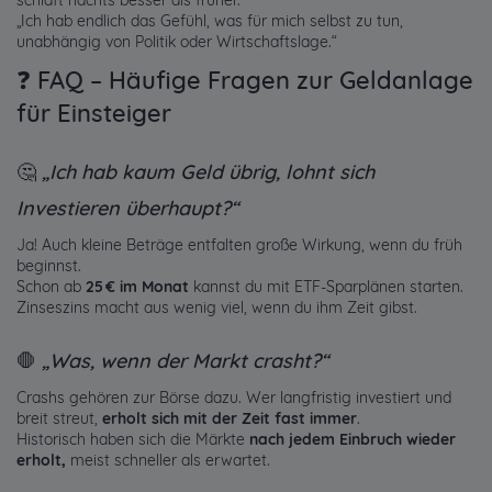
schläft nachts besser als früher.
„Ich hab endlich das Gefühl, was für mich selbst zu tun,
unabhängig von Politik oder Wirtschaftslage.“
❓ FAQ – Häufige Fragen zur Geldanlage
für Einsteiger
🤔
„Ich hab kaum Geld übrig, lohnt sich
Investieren überhaupt?“
Ja! Auch kleine Beträge entfalten große Wirkung, wenn du früh
beginnst.
Schon ab
25 € im Monat
kannst du mit ETF-Sparplänen starten.
Zinseszins macht aus wenig viel, wenn du ihm Zeit gibst.
🛑
„Was, wenn der Markt crasht?“
Crashs gehören zur Börse dazu. Wer langfristig investiert und
breit streut,
erholt sich mit der Zeit fast immer
.
Historisch haben sich die Märkte
nach jedem Einbruch wieder
erholt,
meist schneller als erwartet.