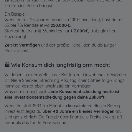
Zinseszins funktioniert wie ein Schneeball – aber nur, wenn du
ihn früh ins Rollen bringst.
Ein Beispiel:
Wenn du mit 25 Jahren monatlich 100 € investierst, hast du mit
65 bei 7 % Rendite etwa
250.000 €
.
Startest du erst mit 35, sind es nur
117.000 €,
trotz gleicher
Einzahlung!
Zeit ist Vermögen
und der größte Hebel, den du als junger
Mensch hast.
🛍️ Wie Konsum dich langfristig arm macht
Wir leben in einer Welt, in der Kaufen zur Gewohnheit geworden
ist. Neue Sneaker, Streaming-Abo, täglicher Coffee to go, klingt
harmlos, kostet aber langfristig ein Vermögen.
Was dir niemand sagt:
Jede Konsumentscheidung heute ist
eine Investitionsentscheidung gegen deine Zukunft.
Wenn du statt 150 € im Monat zu konsumieren diesen Betrag
investierst, legst du
über 40 Jahre ein kleines Vermögen
an.
Und ganz ehrlich: Die Freude über finanzielle Freiheit wiegt oft
mehr als das fünfte Paar Schuhe.