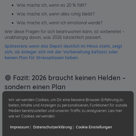
Was mache ich, wenn es 20 % fällt?
Was mache ich, wenn alles ruhig bleibt?
Was mache ich, wenn ich emotional werde?
Wer diese Fragen für sich beantworten kann, ist vorbereitet –
unabhängig davon, was 2026 tatsächlich passiert.
Spätestens wenn das Depot deutlich im Minus steht, zeigt
sich, ob Anleger sich mit der Vorbereitung befasst oder
keinen Plan für Stressphasen haben.
🟣 Fazit: 2026 braucht keinen Helden –
sondern einen Plan
Das Börsenjahr 2026 wird vermutlich:
Wir verwenden Cookies, um Dir eine bessere Browser-Erfahrung zu
bieten, Inhalte und Anzeigen zu personalisieren, Funktionen für soziale
nicht perfekt
Medien bereitzustellen und unseren Traffic zu analysieren. Lies hier
nicht planbar
wie wir Cookies verwenden.
nicht frei von Unsicherheit
Impressum
|
Datenschutzerklärung
|
Cookie Einstellungen
Aber genau das ist kein Nachteil – wenn du vorbereitet bist.