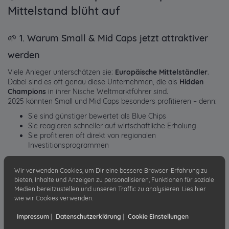
Mittelstand blüht auf
🌱 1. Warum Small & Mid Caps jetzt attraktiver
werden
Viele Anleger unterschätzen sie:
Europäische Mittelständler
.
Dabei sind es oft genau diese Unternehmen, die als
Hidden
Champions
in ihrer Nische Weltmarktführer sind.
2025 könnten Small und Mid Caps besonders profitieren – denn:
Sie sind günstiger bewertet als Blue Chips
Sie reagieren schneller auf wirtschaftliche Erholung
Sie profitieren oft direkt von regionalen
Investitionsprogrammen
Gerade in Ländern wie Deutschland, Schweiz, Frankreich oder
Skandinavien findet man echte Perlen mit
nachhaltigem
Wir verwenden Cookies, um Dir eine bessere Browser-Erfahrung zu
Wachstum
.
bieten, Inhalte und Anzeigen zu personalisieren, Funktionen für soziale
Medien bereitzustellen und unseren Traffic zu analysieren. Lies hier
wie wir Cookies verwenden.
🧠 2. Wachstumsperlen aus Nischenmärkten
Impressum
|
Datenschutzerklärung
|
Cookie Einstellungen
Beispiele gefällig?