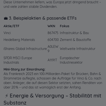
Diese Unternehmen liefern, was Europa jetzt dringend braucht –
und viele zahlen stabile Dividenden.
💼 3. Beispielaktien & passende ETFs
Aktie/ETF
WKN
Fokus
Vinci
867475
Infrastruktur & Bau
Heidelberg Materials
604700
Zement & Baustoffe
A0LEW
iShares Global Infrastructure
Weltweite Infrastruktur
9
SPDR MSCI Europe
Europäischer
A1191T
Industrials
Industriesektor
Mini-Story zur Einordnung:
Als Frankreich 2023 ein 100-Milliarden-Paket für Brücken, Bahn &
Stromnetze auflegte, schossen die Aufträge für Vinci & Co. nach
oben. Anleger, die auf diesen Sektor setzten, sahen Renditen von
über 20 % – und das ist womöglich erst der Anfang.
⚡ Energie & Versorgung – Stabilität mit
Substanz