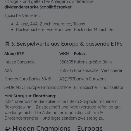
Erträge – und gelten bei Anlegern als defensive,
dividendenstarke Stabilitätsanker
.
Typische Vertreter:
Allianz, AXA, Zurich Insurance, Talanx
Rückversicherer wie Hannover Rück oder Munich Re
🧾 3. Beispielwerte aus Europa & passende ETFs
Aktie/ETF
WKN
Fokus
Intesa Sanpaolo
850605
Italiens größte Bank
AXA
855705
Französischer Versicherer
iShares Euro Banks 30‑15
A2QP37
Banken Eurozone
SPDR MSCI Europe Financials
A1191R
Europäischer Finanzsektor
Mini-Story zur Einordnung:
2024 überraschte die italienische Intesa Sanpaolo mit einem
Rekordgewinn – Zinsgeschäft und Kreditvergabe liefen so gut
wie lange nicht. Die Aktie notierte günstig, zahlte 7 %
Dividendenrendite – und legte seitdem zweistellig zu.
🧩 Hidden Champions – Europas