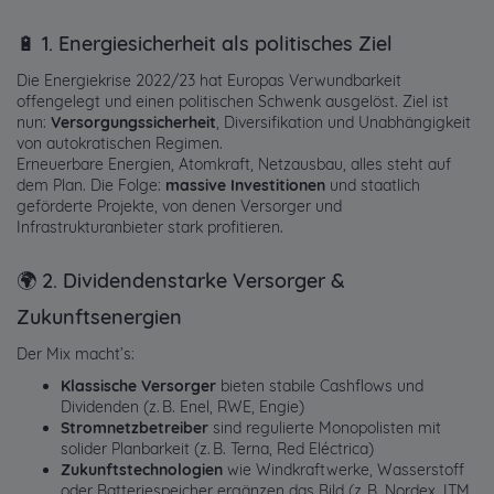
🔋 1. Energiesicherheit als politisches Ziel
Die Energiekrise 2022/23 hat Europas Verwundbarkeit
offengelegt und einen politischen Schwenk ausgelöst. Ziel ist
nun:
Versorgungssicherheit
, Diversifikation und Unabhängigkeit
von autokratischen Regimen.
Erneuerbare Energien, Atomkraft, Netzausbau, alles steht auf
dem Plan. Die Folge:
massive Investitionen
und staatlich
geförderte Projekte, von denen Versorger und
Infrastrukturanbieter stark profitieren.
🌍 2. Dividendenstarke Versorger &
Zukunftsenergien
Der Mix macht’s:
Klassische Versorger
bieten stabile Cashflows und
Dividenden (z. B. Enel, RWE, Engie)
Stromnetzbetreiber
sind regulierte Monopolisten mit
solider Planbarkeit (z. B. Terna, Red Eléctrica)
Zukunftstechnologien
wie Windkraftwerke, Wasserstoff
oder Batteriespeicher ergänzen das Bild (z. B. Nordex, ITM