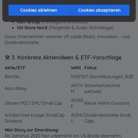
Bechtle
(IT-Dienstleistungen für Mittelstand)
Cookies ablehnen
Cookies akzeptieren
Sartorius
(Labortechnik & Biopharma)
Assa Abloy
(Schließsysteme weltweit führend)
Kion Group
(Intralogistik & Robotik)
GN Store Nord
(Hörgeräte & Audio-Technologie)
Diese Unternehmen vereinen oft solide Bilanz, Innovation – und
Dividendenstärke.
🛠️ 3. Konkrete Aktienideen & ETF-Vorschläge
Aktie/ETF
WKN
Fokus
Bechtle
515870
IT-Dienstleistungen, B2B
A14TV
Sicherheitstechnik
Assa Abloy
M
weltweit
A0X8S
iShares MSCI EMU Small Cap
Kleine Werte Eurozone
E
WisdomTree Europe SmallCap
A12HU
Dividendenstarke Small
Dividend
U
Caps
Mini-Story zur Einordnung:
Als Sartorius 2020 fast unbemerkt ein US-Biolab übernahm,