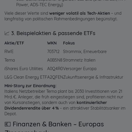
Power, ADS-TEC Energy)
Viele dieser Werte sind
weniger volatil als Tech-Aktien
– und
langfristig von politischen Rahmenbedingungen begünstigt.
📈 3. Beispielaktien & passende ETFs
Aktie/ETF
WKN
Fokus
RWE
703712
Strommix, Erneuerbare
Terna
A0B5N8
Stromnetz Italien
iShares Euro Utilities
A0Q4R0
Versorger Europa
L&G Clean Energy ETF
A2QFEN
Zukunftsenergie & Infrastruktur
Mini-Story zur Einordnung:
Italiens
Netzbetreiber
Terna plant bis 2030 Investitionen von 21
Mrd. €. Anleger, die früh eingestiegen sind, profitieren nicht nur
von Kursanstiegen, sondern auch von
kontinuierlicher
Dividendenrendite über 4 %
– ein attraktiver Stabilitätsanker im
Depot.
💶 Finanzen & Banken – Europas