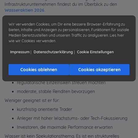
Infrastrukturunternehmen findest du im Überblick zu den
Wasseraktien 2026.
Viele Anleger kombinieren beides: einen ETF als Basis und
Wir verwenden Cookies, um Dir eine bessere Browser-Erfahrung zu
einzelne Qualitätsaktien als Ergänzung.
bieten, Inhalte und Anzeigen zu personalisieren, Funktionen für soziale
Medien bereitzustellen und unseren Traffic zu analysieren. Lies hier
wie wir Cookies verwenden.
Für wen sinnvoll – für wen nicht?
Impressum
|
Datenschutzerklärung
|
Cookie Einstellungen
Ein Global Water ETF ist sinnvoll für Anleger, die:
langfristig denken
Cookies ablehnen
Cookies akzeptieren
einen defensiven Infrastruktur-Baustein suchen
regulatorische Einzelrisiken streuen möchten
moderate, stabile Renditen bevorzugen
Weniger geeignet ist er für:
kurzfristig orientierte Trader
Anleger mit hoher Wachstums- oder Tech-Fokussierung
Investoren, die maximale Performance erwarten
Wasser ist kein Spekulationsthema. Es ist ein strukturelles