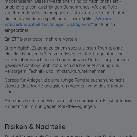
modernisieren. Diese Investitionen sind politisch priorisiert –
unabhängig von kurzfristigen Börsentrends. Welche Rolle
zunehmende Wasserknappheit als struktureller Treiber hinter
diesen Investitionen spielt, habe ich im Artikel
„
Warum
Wasserknappheit für Anleger wichtig wird
“
ausführlich
eingeordnet.
Ein ETF bietet dabei mehrere Vorteile:
Er ermöglicht Zugang zu einem spezialisierten Thema, ohne
einzelne Bilanzen prüfen zu müssen. Er streut regulatorische
Risiken über verschiedene Länder hinweg. Und er sorgt für eine
gewisse Cashflow-Stabilität durch die breite Mischung aus
Versorgern, Technik- und Infrastrukturunternehmen.
Gerade für Anleger, die eine ruhige Rendite suchen und nicht
ständig Einzelwerte analysieren möchten, kann das attraktiv
sein.
Allerdings sollte man Wasser nicht romantisieren. Es ist defensiv
– aber nicht immun gegen Marktbewegungen.
Risiken & Nachteile
So stabil Wasser als Grundversorgung wirkt – der Sektor ist stark